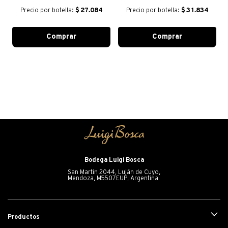
Precio por botella:
$
27.084
Precio por botella:
$
31.834
Comprar
Comprar
Bodega Luigi Bosca
San Martin 2044, Luján de Cuyo,
Mendoza, M5507EUP, Argentina
+
Productos