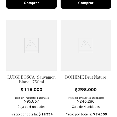
Comprar
Comprar
LUIGI BOSCA · Sauvignon
BOHÈME Brut Nature
Blanc - 750ml
$
116
.
000
$
298
.
000
Precio sin impuestos nacionales:
Precio sin impuestos nacionales:
$ 95.867
$ 246.280
Caja de
6
unidades
Caja de
4
unidades
Precio por botella:
$
19.334
Precio por botella:
$
74.500