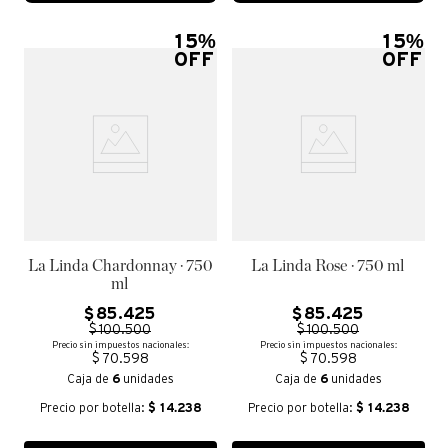
15%
15%
OFF
OFF
La Linda Chardonnay · 750
La Linda Rose · 750 ml
ml
$
85
.
425
$
85
.
425
$
100
.
500
$
100
.
500
Precio sin impuestos nacionales:
Precio sin impuestos nacionales:
$ 70.598
$ 70.598
Caja de
6
unidades
Caja de
6
unidades
Precio por botella:
$
14.238
Precio por botella:
$
14.238