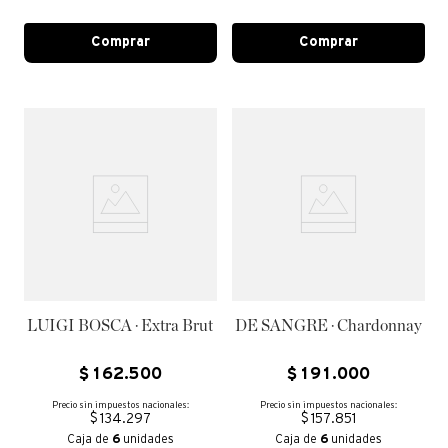
Comprar
Comprar
LUIGI BOSCA · Extra Brut
DE SANGRE · Chardonnay
$
162
.
500
$
191
.
000
Precio sin impuestos nacionales:
Precio sin impuestos nacionales:
$ 134.297
$ 157.851
Caja de
6
unidades
Caja de
6
unidades