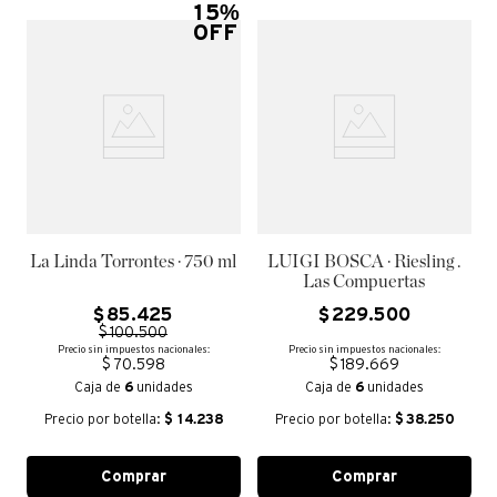
15%
OFF
La Linda Torrontes · 750 ml
LUIGI BOSCA · Riesling .
Las Compuertas
$
85
.
425
$
229
.
500
$
100
.
500
Precio sin impuestos nacionales:
Precio sin impuestos nacionales:
$ 70.598
$ 189.669
Caja de
6
unidades
Caja de
6
unidades
Precio por botella:
$
14.238
Precio por botella:
$
38.250
Comprar
Comprar