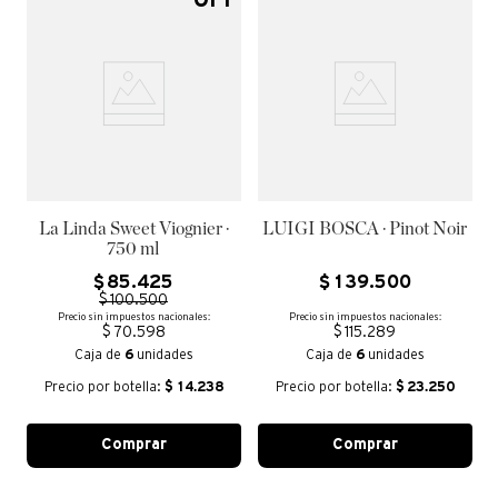
OFF
La Linda Sweet Viognier ·
LUIGI BOSCA · Pinot Noir
750 ml
$
85
.
425
$
139
.
500
$
100
.
500
Precio sin impuestos nacionales:
Precio sin impuestos nacionales:
$ 70.598
$ 115.289
Caja de
6
unidades
Caja de
6
unidades
Precio por botella:
$
14.238
Precio por botella:
$
23.250
Comprar
Comprar